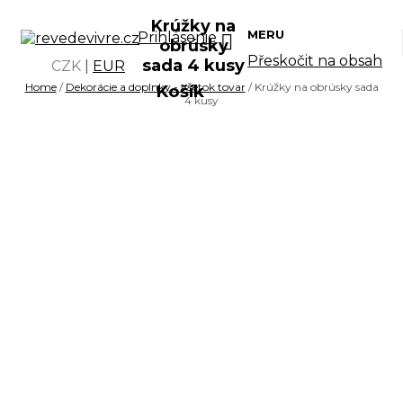
Krúžky na
MERU
Prihlásenie
obrúsky
Přeskočit na obsah
sada 4 kusy
CZK
|
EUR
Home
/
Dekorácie a doplnky - všetok tovar
/ Krúžky na obrúsky sada
Košík
4 kusy