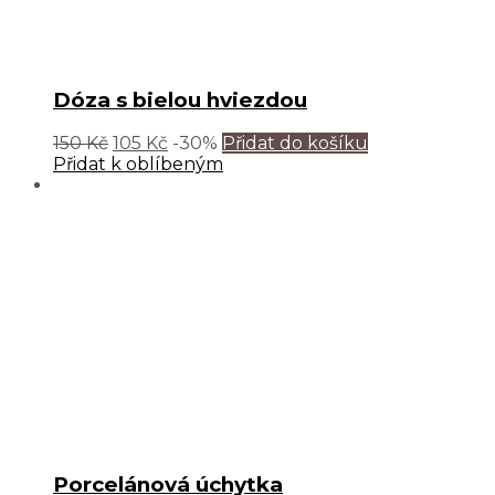
Dóza s bielou hviezdou
150
Kč
105
Kč
-30%
Přidat do košíku
Přidat k oblíbeným
Porcelánová úchytka