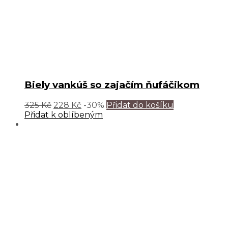
Biely vankúš so zajačím ňufáčikom
325
Kč
228
Kč
-30%
Přidat do košíku
Přidat k oblíbeným