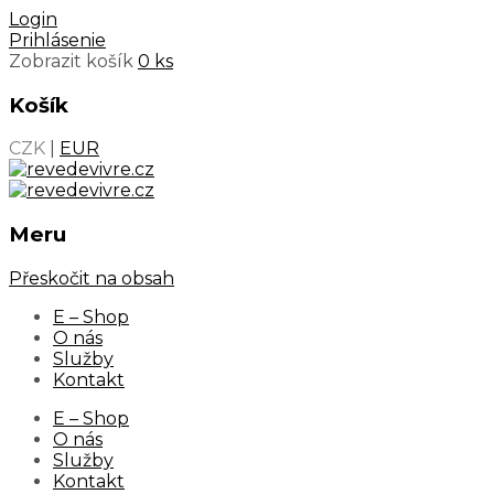
Login
Prihlásenie
Zobrazit košík
0 ks
Košík
CZK
|
EUR
Meru
Přeskočit na obsah
E – Shop
O nás
Služby
Kontakt
E – Shop
O nás
Služby
Kontakt