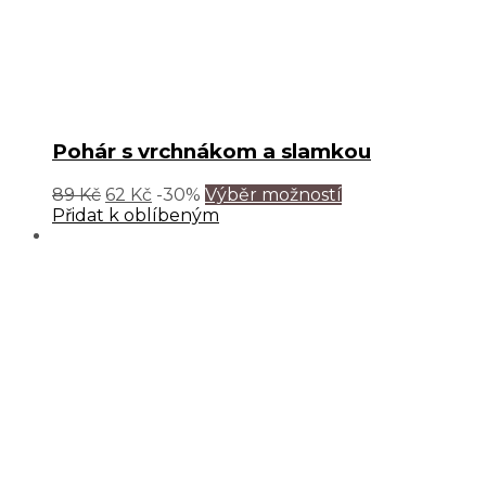
Pohár s vrchnákom a slamkou
89
Kč
62
Kč
-30%
Výběr možností
Přidat k oblíbeným