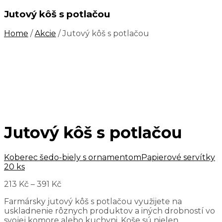
Jutový kôš s potlačou
Home
/
Akcie
/ Jutový kôš s potlačou
Jutový kôš s potlačou
Koberec šedo-biely s ornamentom
Papierové servítky
20 ks
213
Kč
–
391
Kč
Farmársky jutový kôš s potlačou využijete na
uskladnenie rôznych produktov a iných drobností vo
svojej komore alebo kuchyni. Koše sú nielen