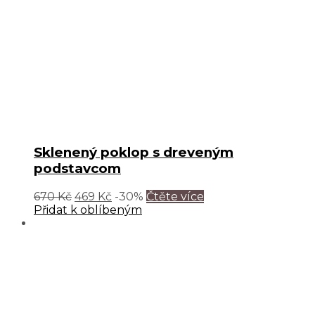
Sklenený poklop s dreveným
podstavcom
670
Kč
469
Kč
-30%
Čtěte více
Přidat k oblíbeným