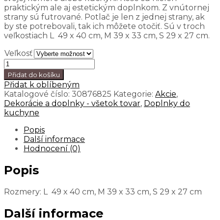
praktickým ale aj estetickým doplnkom. Z vnútornej
strany sú futrované. Potlač je len z jednej strany, ak
by ste potrebovali, tak ich môžete otočiť. Sú v troch
veľkostiach L 49 x 40 cm, M 39 x 33 cm, S 29 x 27 cm.
Veľkosť
Přidat do košíku
Přidat k oblíbeným
Katalogové číslo:
30876825
Kategorie:
Akcie
,
Dekorácie a doplnky - všetok tovar
,
Doplnky do
kuchyne
Popis
Další informace
Hodnocení (0)
Popis
Rozmery: L 49 x 40 cm, M 39 x 33 cm, S 29 x 27 cm
Další informace