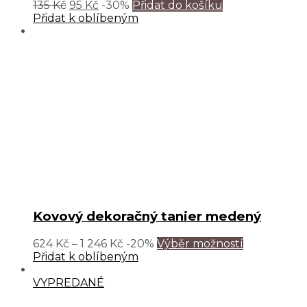
135
Kč
95
Kč
-30%
Přidat do košíku
Přidat k oblíbeným
Kovový dekoračný tanier medený
624
Kč
–
1 246
Kč
-20%
Výběr možností
Přidat k oblíbeným
VYPREDANÉ