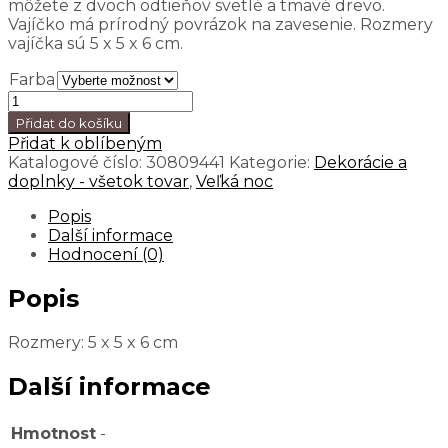
môžete z dvoch odtieňov svetlé a tmavé drevo.
Vajíčko má prírodný povrázok na zavesenie. Rozmery
vajíčka sú 5 x 5 x 6 cm.
Farba
Přidat do košíku
Přidat k oblíbeným
Katalogové číslo:
30809441
Kategorie:
Dekorácie a
doplnky - všetok tovar
,
Veľká noc
Popis
Další informace
Hodnocení (0)
Popis
Rozmery: 5 x 5 x 6 cm
Další informace
Hmotnost
-