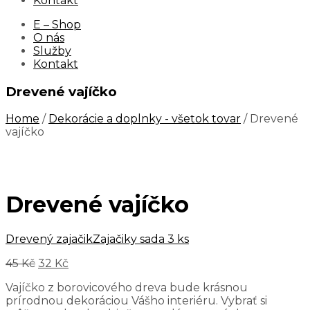
Kontakt
E – Shop
O nás
Služby
Kontakt
Drevené vajíčko
Home
/
Dekorácie a doplnky - všetok tovar
/ Drevené
vajíčko
Drevené vajíčko
Drevený zajačik
Zajačiky sada 3 ks
45
Kč
32
Kč
Vajíčko z borovicového dreva bude krásnou
prírodnou dekoráciou Vášho interiéru. Vybrať si