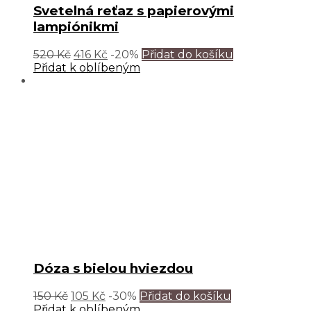
Svetelná reťaz s papierovými
lampiónikmi
520
Kč
416
Kč
-20%
Přidat do košíku
Přidat k oblíbeným
Dóza s bielou hviezdou
150
Kč
105
Kč
-30%
Přidat do košíku
Přidat k oblíbeným