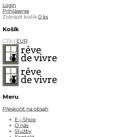
Login
Prihlásenie
Zobrazit košík
0 ks
Košík
CZK
|
EUR
Meru
Přeskočit na obsah
E – Shop
O nás
Služby