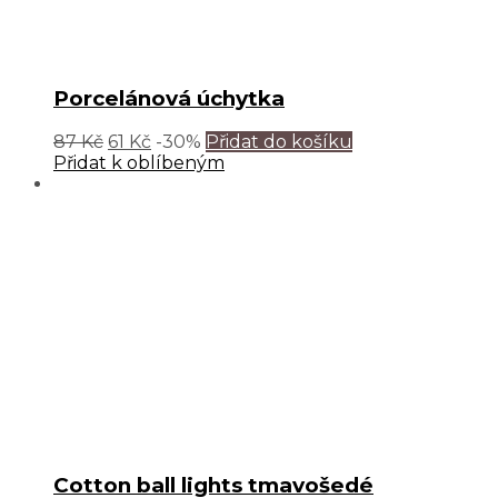
Porcelánová úchytka
87
Kč
61
Kč
-30%
Přidat do košíku
Přidat k oblíbeným
Cotton ball lights tmavošedé