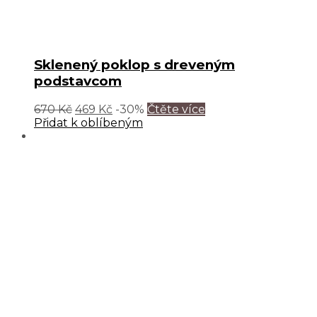
Sklenený poklop s dreveným
podstavcom
670
Kč
469
Kč
-30%
Čtěte více
Přidat k oblíbeným