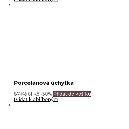
Porcelánová úchytka
87
Kč
61
Kč
-30%
Přidat do košíku
Přidat k oblíbeným