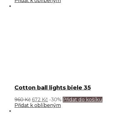
Přidat k oblíbeným
Cotton ball lights biele 35
960
Kč
672
Kč
-30%
Přidat do košíku
Přidat k oblíbeným