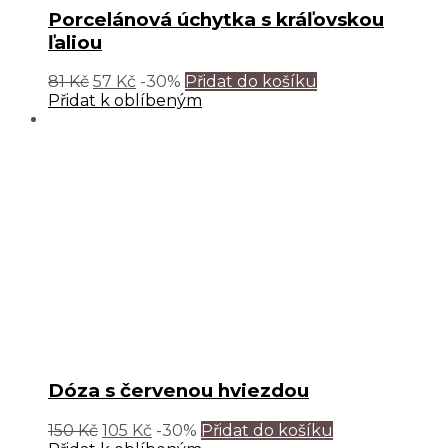
Porcelánová úchytka s kráľovskou
ľaliou
81
Kč
57
Kč
-30%
Přidat do košíku
Přidat k oblíbeným
Dóza s červenou hviezdou
150
Kč
105
Kč
-30%
Přidat do košíku