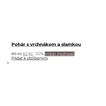
Pohár s vrchnákom a slamkou
89
Kč
62
Kč
-30%
Výběr možností
Přidat k oblíbeným