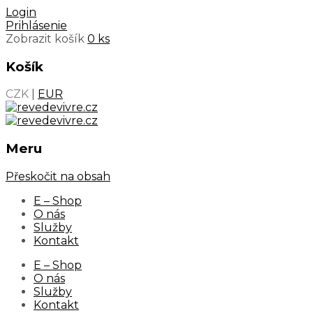
Login
Prihlásenie
Zobrazit košík
0 ks
Košík
CZK
|
EUR
Meru
Přeskočit na obsah
E – Shop
O nás
Služby
Kontakt
E – Shop
O nás
Služby
Kontakt